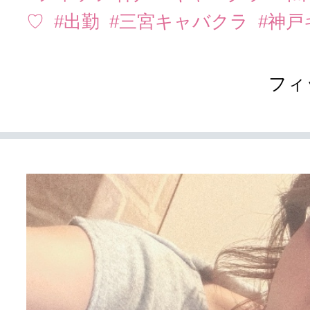
♡
#出勤
#三宮キャバクラ
#神
フィ