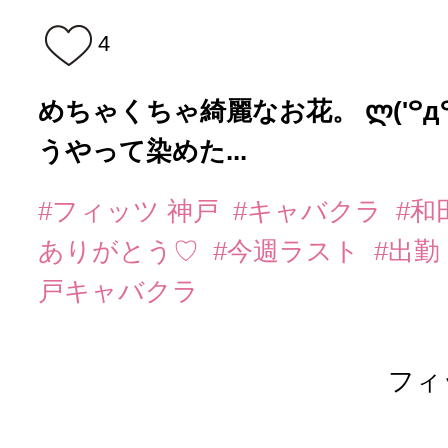
4
めちゃくちゃ綺麗なお花。 ლ('꒪д꒪')ლ
うやって染めた...
#フィッツ 神戸
#キャバクラ
#和
ありがとう♡
#今週ラスト
#出勤
戸キャバクラ
フィ