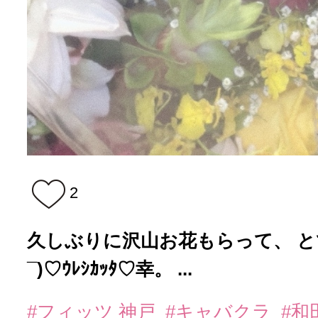
2
久しぶりに沢山お花もらって、 とても
¯)♡ｳﾚｼｶｯﾀ♡幸。 ...
#フィッツ 神戸
#キャバクラ
#和