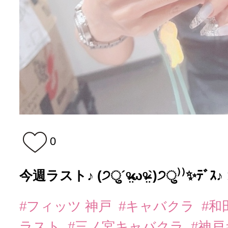
0
今週ラスト♪ (੭ु´ᵒ̴̶̷̤ωᵒ̴̶̷̤`)੭ु⁾⁾✨️ﾃ
#フィッツ 神戸
#キャバクラ
#和
ラスト
#三ノ宮キャバクラ
#神