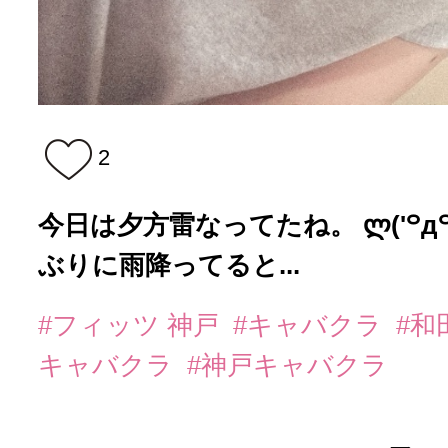
2
今日は夕方雷なってたね。 ლ('꒪д꒪')
ぶりに雨降ってると...
#フィッツ 神戸
#キャバクラ
#和
キャバクラ
#神戸キャバクラ