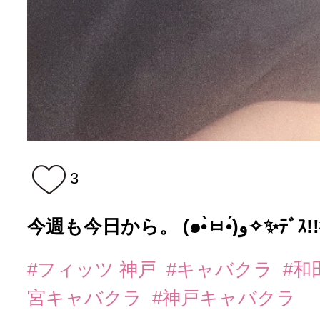
3
今週も今日から。 (๑•̀ㅂ•́)و
#フィッツ 神戸
#キャバクラ
#和
宮キャバクラ
#神戸キャバクラ