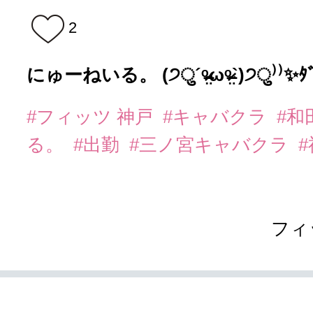
2
にゅーねいる。 (੭ु´ᵒ̴̶̷̤ωᵒ̴̶̷̤`)੭ु⁾⁾✨
#フィッツ 神戸
#キャバクラ
#和
る。
#出勤
#三ノ宮キャバクラ
フィ