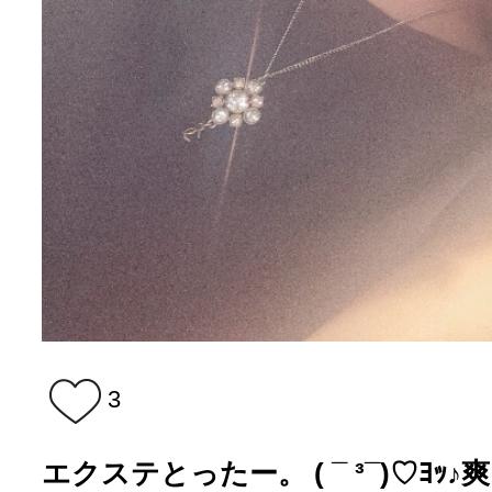
3
エクステとったー。 ( ¯ ³¯)♡ﾖｯ