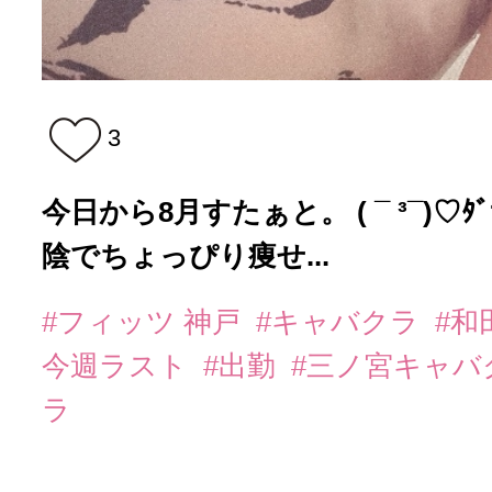
3
今日から8月すたぁと。 ( ¯ ³¯)♡
陰でちょっぴり痩せ...
#フィッツ 神戸
#キャバクラ
#和
今週ラスト
#出勤
#三ノ宮キャバ
ラ