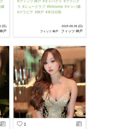
ク
#フィッツ 神戸
#キャバクラ
#ファンク
バ嬢
ラ
#ニュークラブ
#followme
#キャバ嬢
#グラビア
#神戸
#本日出勤
8 (日)
2025.09.28 (日)
 神戸
フィッツ 神戸
フィッツ 神戸
1