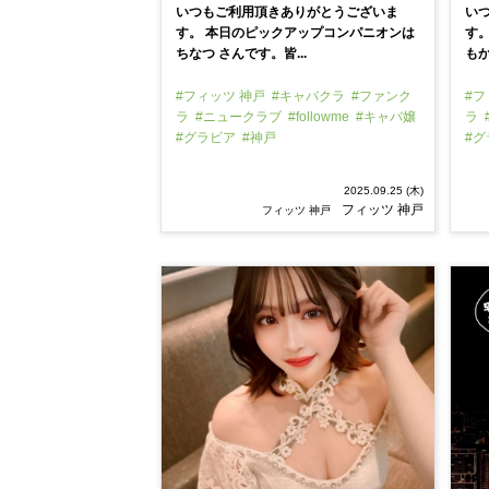
いつもご利用頂きありがとうございま
い
す。 本日のピックアップコンパニオンは
す
ちなつ さんです。皆...
もか
#フィッツ 神戸
#キャバクラ
#ファンク
#フ
ラ
#ニュークラブ
#followme
#キャバ嬢
ラ
#グラビア
#神戸
#
2025.09.25 (木)
フィッツ 神戸
フィッツ 神戸