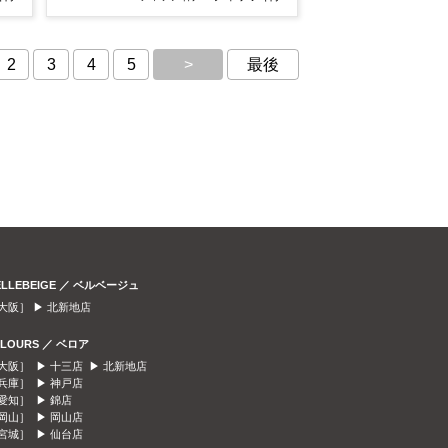
2
3
4
5
>
最後
ELLEBEIGE ／ ベルベージュ
大阪］ ▶
北新地店
ELOURS ／ ベロア
大阪］ ▶
十三店
▶
北新地店
兵庫］ ▶
神戸店
愛知］ ▶
錦店
岡山］ ▶
岡山店
宮城］ ▶
仙台店