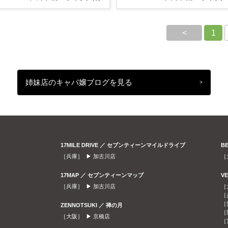
<
1
姉妹店のキャバ嬢ブログを見る
>
17MILE DRIVE ／ セブンティーンマイルドライブ
B
［兵庫］ ▶
加古川店
［
17MAP ／ セブンティーンマップ
V
［兵庫］ ▶
加古川店
［
［
［
ZENNOTSUKI ／ 禅の月
［
［大阪］ ▶
京橋店
［