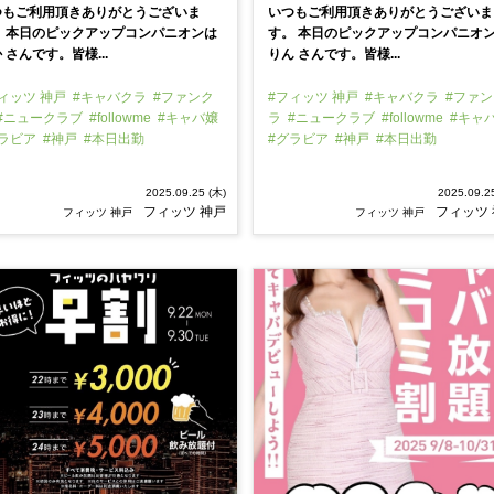
つもご利用頂きありがとうございま
いつもご利用頂きありがとうございま
。 本日のピックアップコンパニオンは
す。 本日のピックアップコンパニオ
 さんです。皆様...
りん さんです。皆様...
ィッツ 神戸
#キャバクラ
#ファンク
#フィッツ 神戸
#キャバクラ
#ファン
#ニュークラブ
#followme
#キャバ嬢
ラ
#ニュークラブ
#followme
#キャ
グラビア
#神戸
#本日出勤
#グラビア
#神戸
#本日出勤
2025.09.25 (木)
2025.09.2
フィッツ 神戸
フィッツ
フィッツ 神戸
フィッツ 神戸