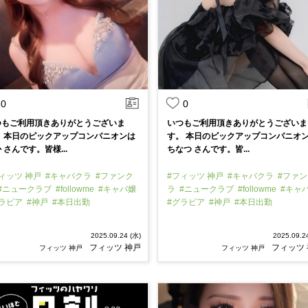
0
0
つもご利用頂きありがとうございま
いつもご利用頂きありがとうございま
。 本日のピックアップコンパニオンは
す。 本日のピックアップコンパニオ
 さんです。皆様...
ちなつ さんです。皆...
ィッツ 神戸
#キャバクラ
#ファンク
#フィッツ 神戸
#キャバクラ
#ファン
#ニュークラブ
#followme
#キャバ嬢
ラ
#ニュークラブ
#followme
#キャ
グラビア
#神戸
#本日出勤
#グラビア
#神戸
#本日出勤
2025.09.24 (水)
2025.09.2
フィッツ 神戸
フィッツ
フィッツ 神戸
フィッツ 神戸