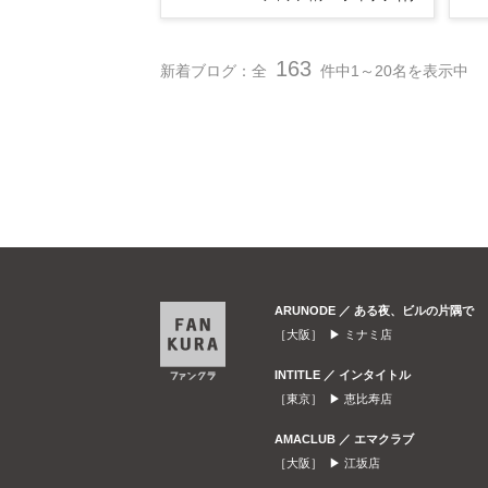
163
新着ブログ：全
件中1～20名を表示中
ARUNODE ／ ある夜、ビルの片隅で
［大阪］ ▶
ミナミ店
INTITLE ／ インタイトル
［東京］ ▶
恵比寿店
AMACLUB ／ エマクラブ
［大阪］ ▶
江坂店