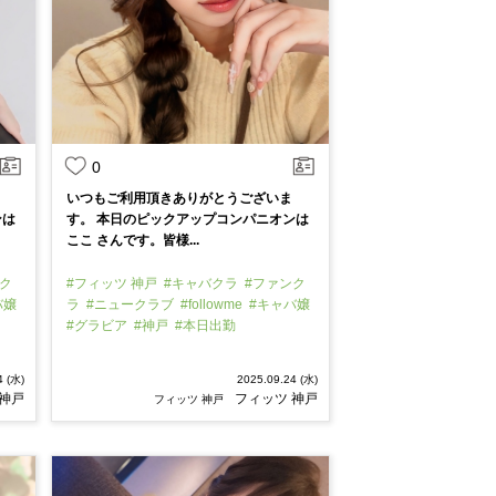
0
いつもご利用頂きありがとうございま
ンは
す。 本日のピックアップコンパニオンは
ここ さんです。皆様...
ク
#フィッツ 神戸
#キャバクラ
#ファンク
バ嬢
ラ
#ニュークラブ
#followme
#キャバ嬢
#グラビア
#神戸
#本日出勤
4 (水)
2025.09.24 (水)
 神戸
フィッツ 神戸
フィッツ 神戸