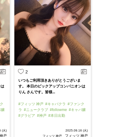
2
いつもご利用頂きありがとうございま
ンは
す。 本日のピックアップコンパニオンは
りん さんです。皆様...
ク
#フィッツ 神戸
#キャバクラ
#ファンク
バ嬢
ラ
#ニュークラブ
#followme
#キャバ嬢
#グラビア
#神戸
#本日出勤
6 (火)
2025.09.16 (火)
 神戸
フィッツ 神戸
フィッツ 神戸