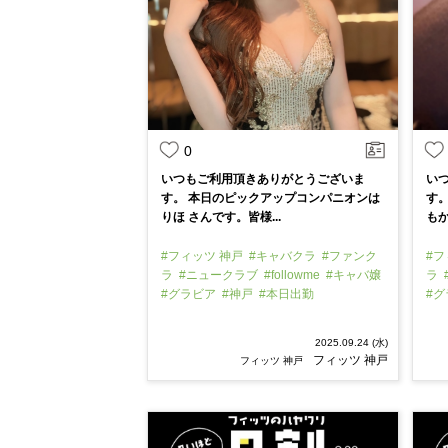
0
いつもご利用頂きありがとうございま
い
す。 本日のピックアップコンパニオンは
す
りほ さんです。皆様...
もか
#フィッツ 神戸
#キャバクラ
#ファンク
#フ
ラ
#ニュークラブ
#followme
#キャバ嬢
ラ
#グラビア
#神戸
#本日出勤
#
2025.09.24 (水)
フィッツ 神戸
フィッツ 神戸