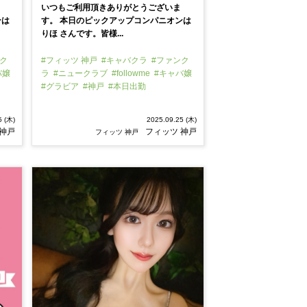
いつもご利用頂きありがとうございま
ンは
す。 本日のピックアップコンパニオンは
りほ さんです。皆様...
ク
#フィッツ 神戸
#キャバクラ
#ファンク
バ嬢
ラ
#ニュークラブ
#followme
#キャバ嬢
#グラビア
#神戸
#本日出勤
5 (木)
2025.09.25 (木)
 神戸
フィッツ 神戸
フィッツ 神戸