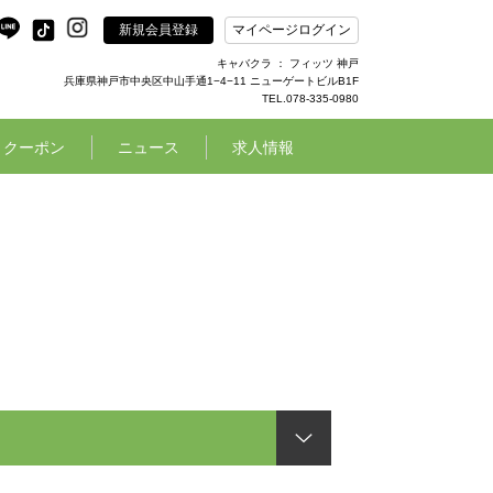
新規会員登録
マイページログイン
キャバクラ ： フィッツ 神戸
兵庫県神戸市中央区中山手通1−4−11 ニューゲートビルB1F
TEL.078-335-0980
クーポン
ニュース
求人情報