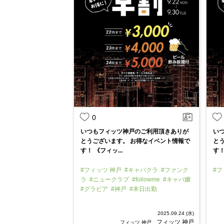
0
いつもフィッツ神戸のご利用頂きありが
い
とうございます。 お得なイベント情報で
と
す！ 《フィッ...
す！
#フィッツ 神戸
#キャバクラ
#ファンク
#フ
ラ
#ニュークラブ
#followme
#キャバ嬢
#グラビア
#神戸
#本日出勤
2025.09.24 (水)
フィッツ 神戸
フィッツ 神戸