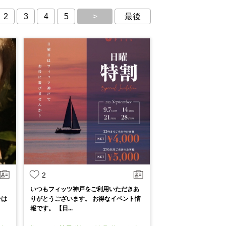
2
3
4
5
>
最後
2
いつもフィッツ神戸をご利用いただきあ
ンは
りがとうございます。 お得なイベント情
報です。 【日...