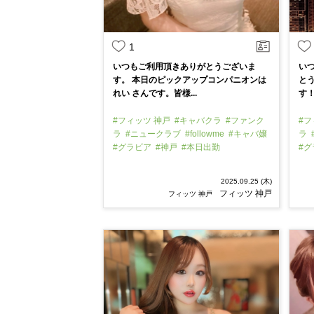
1
いつもご利用頂きありがとうございま
い
す。 本日のピックアップコンパニオンは
と
れい さんです。皆様...
す！
#フィッツ 神戸
#キャバクラ
#ファンク
#フ
ラ
#ニュークラブ
#followme
#キャバ嬢
ラ
#グラビア
#神戸
#本日出勤
#
2025.09.25 (木)
フィッツ 神戸
フィッツ 神戸