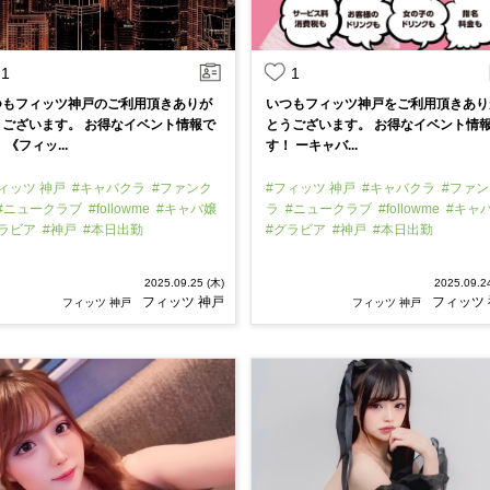
1
1
つもフィッツ神戸のご利用頂きありが
いつもフィッツ神戸をご利用頂きあり
うございます。 お得なイベント情報で
とうございます。 お得なイベント情
 《フィッ...
す！ ーキャバ...
ィッツ 神戸
#キャバクラ
#ファンク
#フィッツ 神戸
#キャバクラ
#ファン
#ニュークラブ
#followme
#キャバ嬢
ラ
#ニュークラブ
#followme
#キャ
グラビア
#神戸
#本日出勤
#グラビア
#神戸
#本日出勤
2025.09.25 (木)
2025.09.2
フィッツ 神戸
フィッツ
フィッツ 神戸
フィッツ 神戸