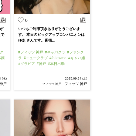
0
が
いつもご利用頂きありがとうございま
報で
す。 本日のピックアップコンパニオンは
ゆあ さんです。皆様...
ク
#フィッツ 神戸
#キャバクラ
#ファンク
バ嬢
ラ
#ニュークラブ
#followme
#キャバ嬢
#グラビア
#神戸
#本日出勤
4 (水)
2025.09.24 (水)
 神戸
フィッツ 神戸
フィッツ 神戸