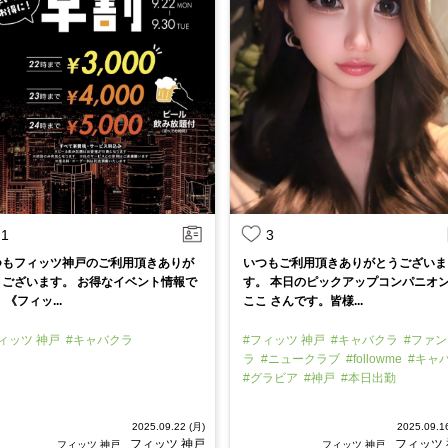
1
3
つもフィッツ神戸のご利用頂きありが
いつもご利用頂きありがとうございま
うございます。 お得なイベント情報で
す。 本日のピックアップコンパニオ
 《フィッ...
ここ さんです。皆様...
ィッツ 神戸
#キャバクラ
#フィッツ 神戸
#キャバクラ
#ファン
ラ
#ニュークラブ
#followme
#キャ
#グラビア
#神戸
#本日出勤
2025.09.22 (月)
2025.09.1
フィッツ 神戸
フィッツ
フィッツ 神戸
フィッツ 神戸