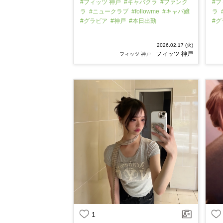
#フィッツ 神戸
#キャバクラ
#ファンク
#フ
ラ
#ニュークラブ
#followme
#キャバ嬢
ラ
#グラビア
#神戸
#本日出勤
#
2026.02.17 (火)
フィッツ 神戸
フィッツ 神戸
1