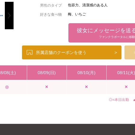
包容力、清潔感のある人
男性のタイプ
梅、いちご
好きな食べ物
野球観戦
好きなスポーツ
彼女にメッセージを送
お酒飲む
好きな遊び
ファンクラポータルに移動
ゲーム、読者
休日の過ごし方
大衆居酒屋デート
デートしたい場所
所属店舗のクーポンを使う
>
お花
嬉しいプレゼント
08/08(土)
08/09(日)
08/10(月)
08/11(火
◎
✕
✕
✕
◎=本日出勤 