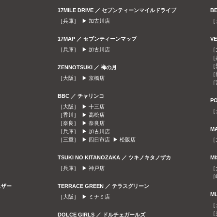
17MILE DRIVE ／ セブンティーンマイルドライブ
B
［兵庫］ ▶
加古川店
［
17MAP ／ セブンティーンマップ
V
［兵庫］ ▶
加古川店
［
［
［
ZENNOTSUKI ／ 禅の月
［
［大阪］ ▶
京橋店
［
BBC ／ チャリンコ
P
［大阪］ ▶
十三店
［
［香川］ ▶
高松店
［奈良］ ▶
奈良店
M
［兵庫］ ▶
加古川店
［三重］ ▶
四日市店
▶
松阪店
［
TSUKI NO KITANOZAKA ／ ツキノキタノザカ
M
［兵庫］ ▶
神戸店
［
［
ェザー
TERRACE GREEN ／ テラスグリーン
M
［大阪］ ▶
ミナミ店
［
［
DOLCE GIRLS ／ ドルチェガールズ