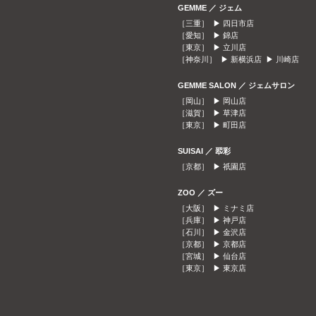
GEMME ／ ジェム
［三重］ ▶
四日市店
［愛知］ ▶
錦店
［東京］ ▶
立川店
［神奈川］ ▶
新横浜店
▶
川崎店
GEMME SALON ／ ジェムサロン
［岡山］ ▶
岡山店
［滋賀］ ▶
草津店
［東京］ ▶
町田店
SUISAI ／ 翆彩
［京都］ ▶
祇園店
ZOO ／ ズー
［大阪］ ▶
ミナミ店
［兵庫］ ▶
神戸店
［石川］ ▶
金沢店
［京都］ ▶
京都店
［宮城］ ▶
仙台店
［東京］ ▶
東京店