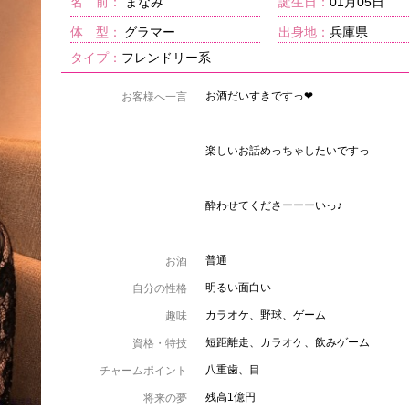
名 前：
まなみ
誕生日：
01月05日
体 型：
グラマー
出身地：
兵庫県
タイプ：
フレンドリー系
お酒だいすきですっ❤︎
お客様へ一言
楽しいお話めっちゃしたいですっ
酔わせてくださーーーいっ♪
普通
お酒
明るい面白い
自分の性格
カラオケ、野球、ゲーム
趣味
短距離走、カラオケ、飲みゲーム
資格・特技
八重歯、目
チャームポイント
残高1億円
将来の夢