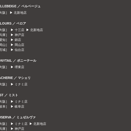
ELLEBEIGE ／ ベルベージュ
大阪］ ▶
北新地店
ELOURS ／ ベロア
大阪］ ▶
十三店
▶
北新地店
兵庫］ ▶
神戸店
愛知］ ▶
錦店
岡山］ ▶
岡山店
宮城］ ▶
仙台店
ONYTAIL ／ ポニーテール
大阪］ ▶
堺東店
ACHERIE ／ マシェリ
大阪］ ▶
ミナミ店
IST ／ ミスト
大阪］ ▶
ミナミ店
岐阜］ ▶
岐阜店
USERVA ／ ミュゼルヴァ
大阪］ ▶
ミナミ店
▶
北新地店
兵庫］ ▶
神戸店