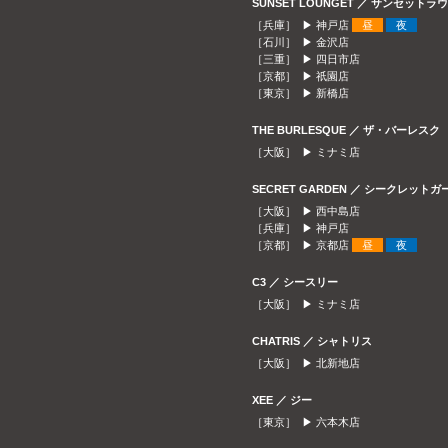
SUNSET LOUNGET ／ サンセット
［兵庫］ ▶
神戸店
昼
夜
［石川］ ▶
金沢店
［三重］ ▶
四日市店
［京都］ ▶
祇園店
［東京］ ▶
新橋店
THE BURLESQUE ／ ザ・バーレスク
［大阪］ ▶
ミナミ店
SECRET GARDEN ／ シークレット
［大阪］ ▶
西中島店
［兵庫］ ▶
神戸店
［京都］ ▶
京都店
昼
夜
C3 ／ シースリー
［大阪］ ▶
ミナミ店
CHATRIS ／ シャトリス
［大阪］ ▶
北新地店
XEE ／ ジー
［東京］ ▶
六本木店