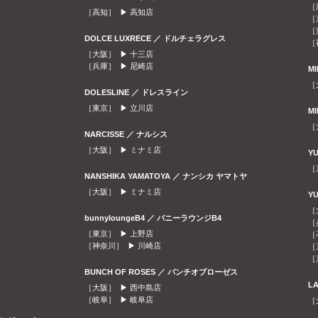
［
［高知］ ▶
高知店
［
［
DOLCE LUXRECE ／ ドルチェラグレス
［
［大阪］ ▶
十三店
［兵庫］ ▶
尼崎店
M
［
DOLESLINE ／ ドレスライン
［東京］ ▶
立川店
M
［
NARCISSE ／ ナルシス
［大阪］ ▶
ミナミ店
Y
［
NANSHIKA YAMATOYA ／ ナンシカ ヤマトヤ
［大阪］ ▶
ミナミ店
Y
［
bunnyloungeB4 ／ バニーラウンジB4
［
［東京］ ▶
上野店
［
［神奈川］ ▶
川崎店
［
［
BUNCH OF ROSES ／ バンチオブローゼス
L
［大阪］ ▶
西中島店
［岐阜］ ▶
岐阜店
［