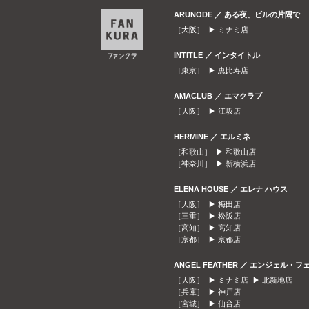
ARUNODE ／ ある夜、ビルの片隅で
［大阪］ ▶
ミナミ店
INTITLE ／ インタイトル
［東京］ ▶
恵比寿店
AMACLUB ／ エマクラブ
［大阪］ ▶
江坂店
HERMINE ／ エルミネ
［和歌山］ ▶
和歌山店
［神奈川］ ▶
新横浜店
ELENA HOUSE ／ エレナ ハウス
［大阪］ ▶
梅田店
［三重］ ▶
松阪店
［高知］ ▶
高知店
［京都］ ▶
京都店
ANGEL FEATHER ／ エンジェル・フ
［大阪］ ▶
ミナミ店
▶
北新地店
［兵庫］ ▶
神戸店
［宮城］ ▶
仙台店