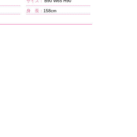
サイズ：
B90 W65 H90
身 長：
158cm