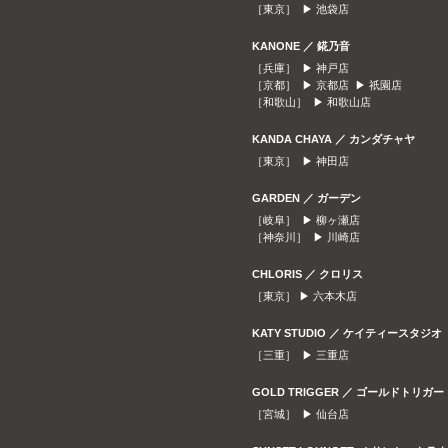
［東京］ ▶
池袋店
KANONE ／ 錵乃音
［兵庫］ ▶
神戸店
［京都］ ▶
京都店
▶
祇園店
［和歌山］ ▶
和歌山店
KANDA CHAYA ／ カンダチャヤ
［東京］ ▶
神田店
GARDEN ／ ガーデン
［岐阜］ ▶
柳ヶ瀬店
［神奈川］ ▶
川崎店
CHLORIS ／ クロリス
［東京］ ▶
六本木店
KATY STUDIO ／ ケイティースタジオ
［三重］ ▶
三重店
GOLD TRIGGER ／ ゴールドトリガー
［宮城］ ▶
仙台店