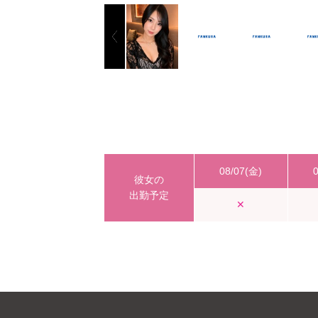
08/07(金)
彼女の
出勤予定
✕