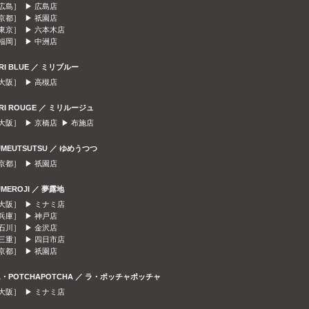
広島］ ▶
広島店
京都］ ▶
祇園店
東京］ ▶
六本木店
福岡］ ▶
中洲店
IRI BLUE ／ ミリブルー
大阪］ ▶
高槻店
IRI ROUGE ／ ミリルージュ
大阪］ ▶
京橋店
▶
布施店
UMEUTSUTSU ／ ゆめうつつ
京都］ ▶
祇園店
UMEROJI ／ 夢露地
大阪］ ▶
ミナミ店
兵庫］ ▶
神戸店
石川］ ▶
金沢店
三重］ ▶
四日市店
京都］ ▶
祇園店
A・POTCHAPOTCHA ／ ラ・ポッチャポッチャ
大阪］ ▶
ミナミ店