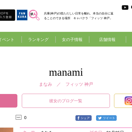
兵庫(神戸)の慌ただしい日常を離れ、本当の自分に返
ることのできる場所 キャバクラ「フィッツ 神戸」
イベント
ランキング
女の子情報
店舗情報
manami
まなみ ／
フィッツ 神戸
彼女のブログ一覧
0