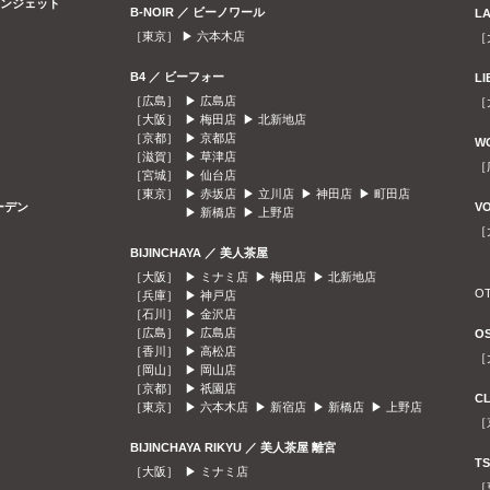
ラウンジェット
B-NOIR ／ ビーノワール
L
［東京］ ▶
六本木店
［
B4 ／ ビーフォー
L
［広島］ ▶
広島店
［
［大阪］ ▶
梅田店
▶
北新地店
［京都］ ▶
京都店
W
［滋賀］ ▶
草津店
［
［宮城］ ▶
仙台店
［東京］ ▶
赤坂店
▶
立川店
▶
神田店
▶
町田店
ガーデン
V
▶
新橋店
▶
上野店
［
BIJINCHAYA ／ 美人茶屋
［大阪］ ▶
ミナミ店
▶
梅田店
▶
北新地店
O
［兵庫］ ▶
神戸店
［石川］ ▶
金沢店
［広島］ ▶
広島店
O
［香川］ ▶
高松店
［
［岡山］ ▶
岡山店
［京都］ ▶
祇園店
C
［東京］ ▶
六本木店
▶
新宿店
▶
新橋店
▶
上野店
［
BIJINCHAYA RIKYU ／ 美人茶屋 離宮
T
［大阪］ ▶
ミナミ店
［