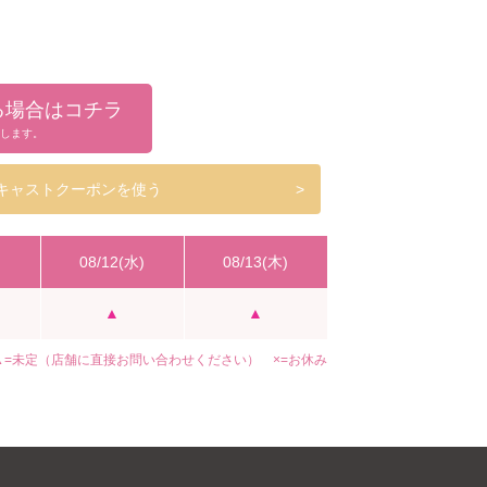
る場合はコチラ
します。
キャストクーポンを使う
>
)
08/12(水)
08/13(木)
▲
▲
▲=未定（店舗に直接お問い合わせください） ×=お休み