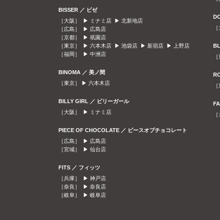
BISSER ／ ビゼ
D
［大阪］ ▶
ミナミ店
▶
北新地店
［
［広島］ ▶
広島店
［京都］ ▶
祇園店
［東京］ ▶
六本木店
▶
池袋店
▶
新宿店
▶
上野店
B
［福岡］ ▶
中洲店
［
BINOMA ／ 美ノ間
R
［東京］ ▶
六本木店
［
BILLY GIRL ／ ビリーガール
F
［大阪］ ▶
ミナミ店
［
PIECE OF CHOCOLATE ／ ピースオブチョコレート
［広島］ ▶
広島店
［宮城］ ▶
仙台店
FITS ／ フィッツ
［兵庫］ ▶
神戸店
［奈良］ ▶
奈良店
［岐阜］ ▶
岐阜店